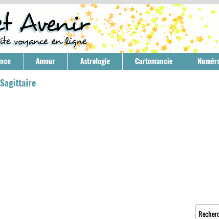
ance
Amour
Astrologie
Cartomancie
Numéro
Sagittaire