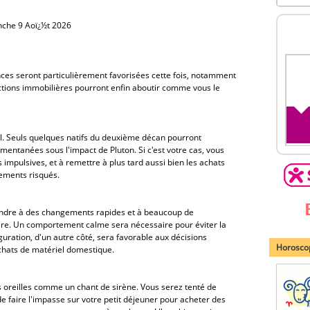
nche 9 Aoï¿½t 2026
nces seront particulièrement favorisées cette fois, notamment
tions immobilières pourront enfin aboutir comme vous le
al. Seuls quelques natifs du deuxième décan pourront
mentanées sous l'impact de Pluton. Si c'est votre cas, vous
 impulsives, et à remettre à plus tard aussi bien les achats
ements risqués.
tendre à des changements rapides et à beaucoup de
ère. Un comportement calme sera nécessaire pour éviter la
guration, d'un autre côté, sera favorable aux décisions
Horoscop
chats de matériel domestique.
os oreilles comme un chant de sirène. Vous serez tenté de
de faire l'impasse sur votre petit déjeuner pour acheter des