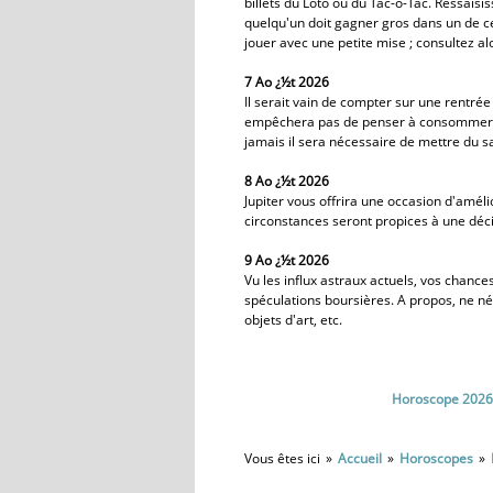
billets du Loto ou du Tac-o-Tac. Ressaisis
quelqu'un doit gagner gros dans un de ce
jouer avec une petite mise ; consultez a
7 Ao ¿½t 2026
Il serait vain de compter sur une rentré
empêchera pas de penser à consommer m
jamais il sera nécessaire de mettre du s
8 Ao ¿½t 2026
Jupiter vous offrira une occasion d'améli
circonstances seront propices à une déci
9 Ao ¿½t 2026
Vu les influx astraux actuels, vos chances
spéculations boursières. A propos, ne négl
objets d'art, etc.
Horoscope 2026
Vous êtes ici
Accueil
Horoscopes