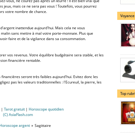
sez-vous, ne courez pas après un leurre ! Il est bien vrai que
s jeux, mais ce ne sera pas vous ! Toutefois, vous pourrez
lors votre nombre de chance.
Voyance
e d'argent inattendue aujourd'hui. Mais cela ne vous
alin sans mettre à mal votre porte-monnaie. Plus que
avoir-faire et de la vigilance dans sa consommation.
orer vos revenus. Votre équilibre budgétaire sera stable, et les
sion financière rentable.
 financières seront très faibles aujourd'hui. Evitez donc les
igez pas les valeurs traditionnelles : l'Ecureuil, la pierre, les
Top rubr
|
Tarot gratuit
|
Horoscope quotidien
(C) AsiaFlash.com
Horoscope argent
Sagittaire