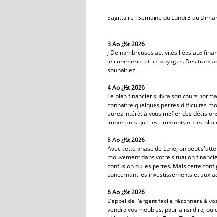
Sagittaire : Semaine du Lundi 3 au Dima
3 Ao ¿½t 2026
J De nombreuses activités liées aux fina
le commerce et les voyages. Des transac
souhaitiez.
4 Ao ¿½t 2026
Le plan financier suivra son cours norm
connaître quelques petites difficultés mo
aurez intérêt à vous méfier des décisions
importants que les emprunts ou les plac
5 Ao ¿½t 2026
Avec cette phase de Lune, on peut s'at
mouvement dans votre situation financi
confusion ou les pertes. Mais cette confi
concernant les investissements et aux a
6 Ao ¿½t 2026
L'appel de l'argent facile résonnera à v
vendre vos meubles, pour ainsi dire, ou 