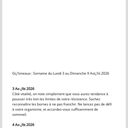
Gï¿½meaux : Semaine du Lundi 3 au Dimanche 9 Aoï¿½t 2026
3 Ao ¿½t 2026
Côté vitalité, on note simplement que vous aurez tendance à
pousser très loin les limites de votre résistance. Sachez
reconnaître les bornes à ne pas franchir. Ne lancez pas de défi
à votre organisme, et accordez-vous suffisamment de
sommeil.
4 Ao ¿½t 2026