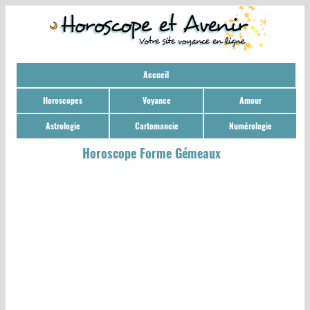
Accueil
Horoscopes
Voyance
Amour
Astrologie
Cartomancie
Numérologie
Horoscope Forme Gémeaux