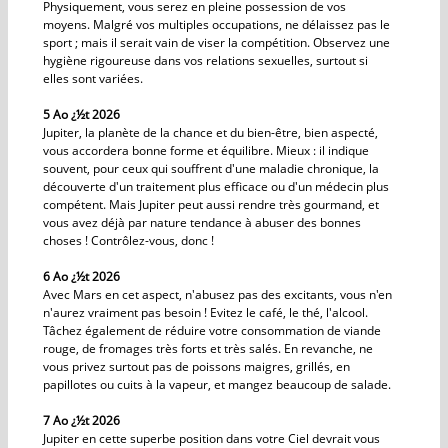
Physiquement, vous serez en pleine possession de vos
moyens. Malgré vos multiples occupations, ne délaissez pas le
sport ; mais il serait vain de viser la compétition. Observez une
hygiène rigoureuse dans vos relations sexuelles, surtout si
elles sont variées.
5 Ao ¿½t 2026
Jupiter, la planète de la chance et du bien-être, bien aspecté,
vous accordera bonne forme et équilibre. Mieux : il indique
souvent, pour ceux qui souffrent d'une maladie chronique, la
découverte d'un traitement plus efficace ou d'un médecin plus
compétent. Mais Jupiter peut aussi rendre très gourmand, et
vous avez déjà par nature tendance à abuser des bonnes
choses ! Contrôlez-vous, donc !
6 Ao ¿½t 2026
Avec Mars en cet aspect, n'abusez pas des excitants, vous n'en
n'aurez vraiment pas besoin ! Evitez le café, le thé, l'alcool.
Tâchez également de réduire votre consommation de viande
rouge, de fromages très forts et très salés. En revanche, ne
vous privez surtout pas de poissons maigres, grillés, en
papillotes ou cuits à la vapeur, et mangez beaucoup de salade.
7 Ao ¿½t 2026
Jupiter en cette superbe position dans votre Ciel devrait vous