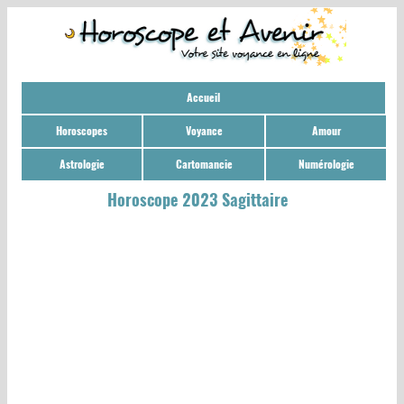
Accueil
Horoscopes
Voyance
Amour
Astrologie
Cartomancie
Numérologie
Horoscope 2023 Sagittaire