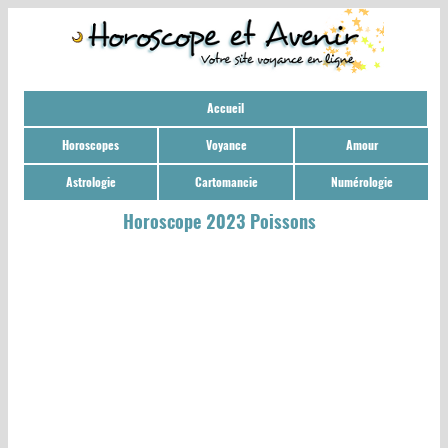
Accueil
Horoscopes
Voyance
Amour
Astrologie
Cartomancie
Numérologie
Horoscope 2023 Poissons