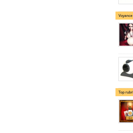
Voyance
Top rubr