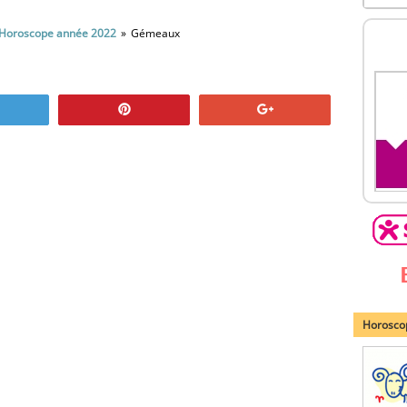
Horoscope année 2022
Gémeaux
Tweetez
Épinglez
+1
Horoscop