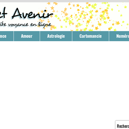
ance
Amour
Astrologie
Cartomancie
Numéro