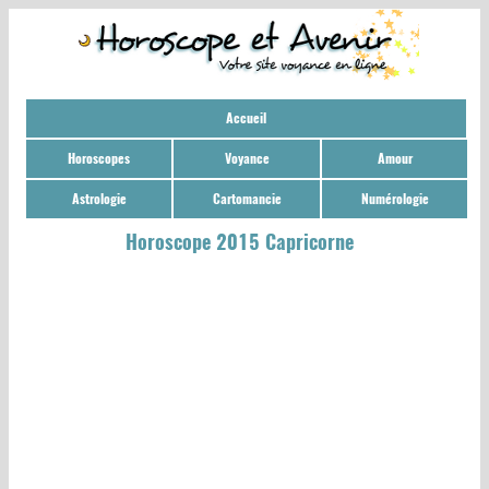
Accueil
Horoscopes
Voyance
Amour
Astrologie
Cartomancie
Numérologie
Horoscope 2015 Capricorne